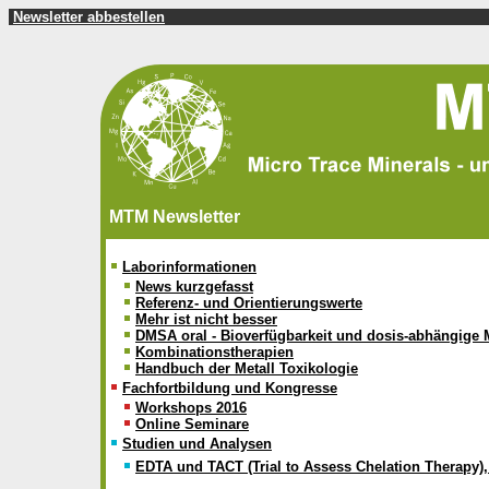
Newsletter abbestellen
MTM Newsletter
Laborinformationen
News kurzgefasst
Referenz- und Orientierungswerte
Mehr ist nicht besser
DMSA oral - Bioverfügbarkeit und dosis-abhängige 
Kombinationstherapien
Handbuch der Metall Toxikologie
Fachfortbildung und Kongresse
Workshops 2016
Online Seminare
Studien und Analysen
EDTA und TACT (Trial to Assess Chelation Therapy),