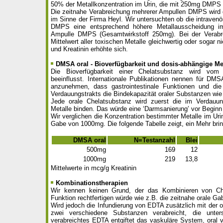
50% der Metallkonzentration im Urin, die mit 250mg DMPS i
Die zeitnahe Verabreichung mehrerer Ampullen DMPS wird der
im Sinne der Firma Heyl. Wir untersuchten ob die intraven
DMPS eine entsprechend höhere Metallausscheidung im 
Ampulle DMPS (Gesamtwirkstoff 250mg). Bei der Verabre
Mittelwert aller toxischen Metalle gleichwertig oder sogar ni
und Kreatinin erhöhte sich.
DMSA oral - Bioverfügbarkeit und dosis-abhängige Me
Die Bioverfügbarkeit einer Chelatsubstanz wird vo
beeinflusst. Internationale Publikationen nennen für DM
anzunehmen, dass gastrointestinale Funktionen und die 
Verdauungstrakts die Bindekapazität oraler Substanzen wi
Jede orale Chelatsubstanz wird zuerst die im Verdauung
Metalle binden. Das würde eine ‘Darmsanierung’ vor Beginn e
Wir verglichen die Konzentration bestimmter Metalle im U
Gabe von 1000mg. Die folgende Tabelle zeigt, ein Mehr brin
DMSA oral
N=Testanzahl
Blei
500mg
169
12
1000mg
219
13,8
Mittelwerte in mcg/g Kreatinin
Kombinationstherapien
Wir kennen keinen Grund, der das Kombinieren von Chel
Funktion rechtfertigen würde wie z.B. die zeitnahe orale 
Wird jedoch die Infundierung von EDTA zusätzlich mit der
zwei verschiedene Substanzen verabreicht, die unters
verabreichtes EDTA entgiftet das vaskuläre System, oral 